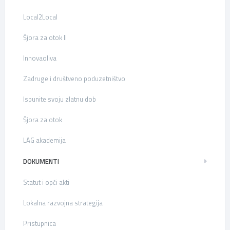
Local2Local
Šjora za otok II
Innovaoliva
Zadruge i društveno poduzetništvo
Ispunite svoju zlatnu dob
Šjora za otok
LAG akademija
DOKUMENTI
Statut i opći akti
Lokalna razvojna strategija
Pristupnica