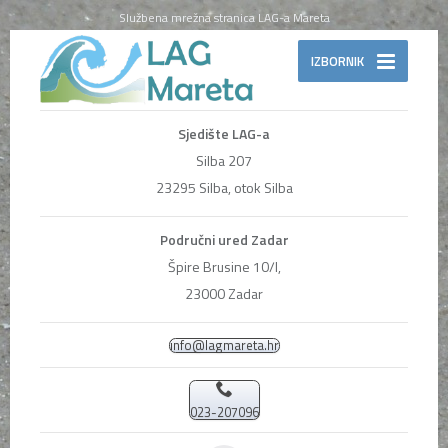
Službena mrežna stranica LAG-a Mareta
IZBORNIK
Sjedište LAG-a
Silba 207
23295 Silba, otok Silba
Područni ured Zadar
Špire Brusine 10/I,
23000 Zadar
info@lagmareta.hr
023-207096