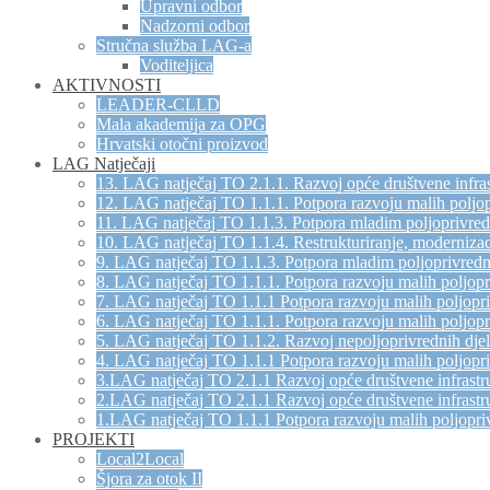
Upravni odbor
Nadzorni odbor
Stručna služba LAG-a
Voditeljica
AKTIVNOSTI
LEADER-CLLD
Mala akademija za OPG
Hrvatski otočni proizvod
LAG Natječaji
13. LAG natječaj TO 2.1.1. Razvoj opće društvene infras
12. LAG natječaj TO 1.1.1. Potpora razvoju malih poljo
11. LAG natječaj TO 1.1.3. Potpora mladim poljoprivre
10. LAG natječaj TO 1.1.4. Restrukturiranje, modernizac
9. LAG natječaj TO 1.1.3. Potpora mladim poljoprivred
8. LAG natječaj TO 1.1.1. Potpora razvoju malih poljop
7. LAG natječaj TO 1.1.1 Potpora razvoju malih poljopr
6. LAG natječaj TO 1.1.1. Potpora razvoju malih poljop
5. LAG natječaj TO 1.1.2. Razvoj nepoljoprivrednih djel
4. LAG natječaj TO 1.1.1 Potpora razvoju malih poljopr
3.LAG natječaj TO 2.1.1 Razvoj opće društvene infrastru
2.LAG natječaj TO 2.1.1 Razvoj opće društvene infrastru
1.LAG natječaj TO 1.1.1 Potpora razvoju malih poljopri
PROJEKTI
Local2Local
Šjora za otok II