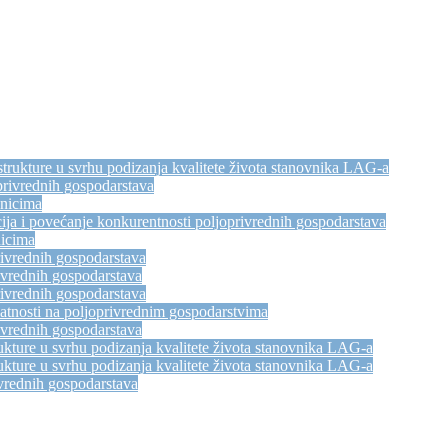
trukture u svrhu podizanja kvalitete života stanovnika LAG-a
privrednih gospodarstava
dnicima
ija i povećanje konkurentnosti poljoprivrednih gospodarstava
nicima
rivrednih gospodarstava
ivrednih gospodarstava
rivrednih gospodarstava
atnosti na poljoprivrednim gospodarstvima
ivrednih gospodarstava
kture u svrhu podizanja kvalitete života stanovnika LAG-a
kture u svrhu podizanja kvalitete života stanovnika LAG-a
vrednih gospodarstava