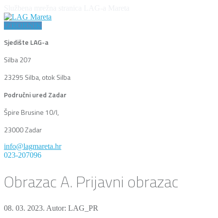
Službena mrežna stranica LAG-a Mareta
IZBORNIK
Sjedište LAG-a
Silba 207
23295 Silba, otok Silba
Područni ured Zadar
Špire Brusine 10/I,
23000 Zadar
info@lagmareta.hr
023-207096
Obrazac A. Prijavni obrazac
08. 03. 2023.
Autor: LAG_PR