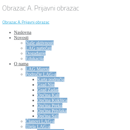
Obrazac A. Prijavni obrazac
Obrazac A. Prijavni obrazac
Naslovna
Novosti
Naše aktivnosti
LAG natječaji
Događanje
Edukacija
O nama
LAG Mareta
Područje LAG-a
Karta područja
Grad Nin
Grad Zadar
Općina Kali
Općina Kukljica
Općina Preko
Općina Privlaka
Općina Sali
Članovi LAG-a
Tijela LAG-a