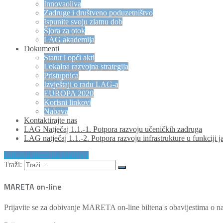
Innovaoliva
Zadruge i društveno poduzetništvo
Ispunite svoju zlatnu dob
Šjora za otok
LAG akademija
Dokumenti
Statut i opći akti
Lokalna razvojna strategija
Pristupnica
Izvještaji o radu LAG-a
EUROPA 2020
Korisni linkovi
Nabava
Kontaktirajte nas
LAG Natječaj 1.1.-1. Potpora razvoju učeničkih zadruga
LAG natječaj 1.1.-2. Potpora razvoju infrastrukture u funkciji j
Lokalna razvojna strategija
Traži:
MARETA on-line
Prijavite se za dobivanje MARETA on-line biltena s obavijestima o na